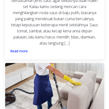
berdasarkan jenis saus agar bekasnya tidak makin
set Kalau kamu sedang mencari cara
menghilangkan noda saus di baju putih, biasanya
yang paling mendesak bukan cuma bercaknya,
tetapi keputusan beberapa menit setelahnya. Saus
tomat, sambal, atau kecap kena area depan
pakaian, lalu kamu harus memilih: bilas, diamkan,
atau langsung […]
Read more