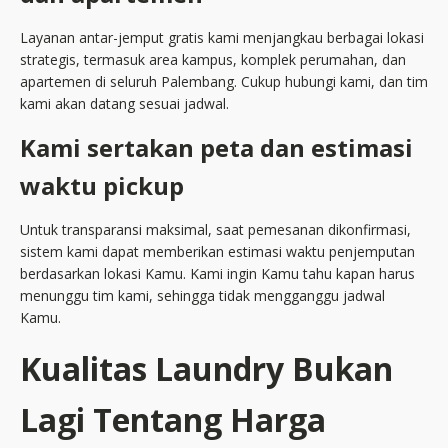
Layanan antar-jemput gratis kami menjangkau berbagai lokasi
strategis, termasuk area kampus, komplek perumahan, dan
apartemen di seluruh Palembang. Cukup hubungi kami, dan tim
kami akan datang sesuai jadwal.
Kami sertakan peta dan estimasi
waktu pickup
Untuk transparansi maksimal, saat pemesanan dikonfirmasi,
sistem kami dapat memberikan estimasi waktu penjemputan
berdasarkan lokasi Kamu. Kami ingin Kamu tahu kapan harus
menunggu tim kami, sehingga tidak mengganggu jadwal
Kamu.
Kualitas Laundry Bukan
Lagi Tentang Harga