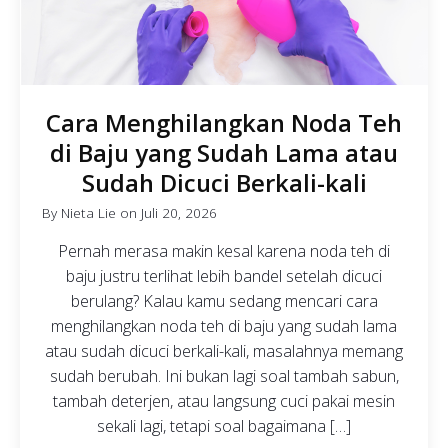
Cara Menghilangkan Noda Teh
di Baju yang Sudah Lama atau
Sudah Dicuci Berkali-kali
By
Nieta Lie
on
Juli 20, 2026
Pernah merasa makin kesal karena noda teh di
baju justru terlihat lebih bandel setelah dicuci
berulang? Kalau kamu sedang mencari cara
menghilangkan noda teh di baju yang sudah lama
atau sudah dicuci berkali-kali, masalahnya memang
sudah berubah. Ini bukan lagi soal tambah sabun,
tambah deterjen, atau langsung cuci pakai mesin
sekali lagi, tetapi soal bagaimana […]