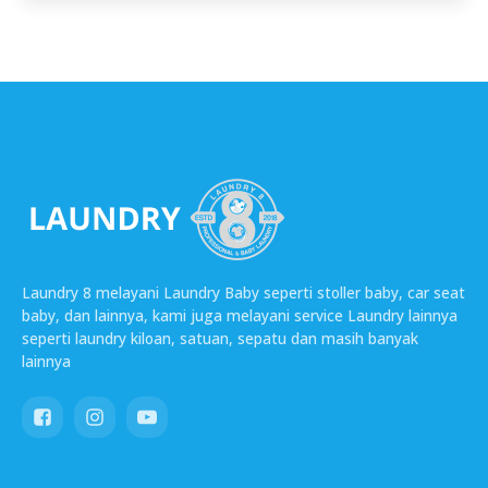
Laundry 8 melayani Laundry Baby seperti stoller baby, car seat
baby, dan lainnya, kami juga melayani service Laundry lainnya
seperti laundry kiloan, satuan, sepatu dan masih banyak
lainnya