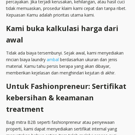
percayakan. Jika terjadi kerusakan, kehilangan, atau hasil cuci
tidak memuaskan, prosedur klaim kami cepat dan tanpa ribet.
Kepuasan Kamu adalah prioritas utama kami.
Kami buka kalkulasi harga dari
awal
Tidak ada biaya tersembunyi. Sejak awal, kami menyediakan
rincian biaya laundry
ambal
berdasarkan ukuran dan jenis
material. Kamu tahu persis berapa yang akan dibayar,
memberikan kejelasan dan menghindari kejutan di akhir.
Untuk Fashionpreneur: Sertifikat
kebersihan & keamanan
treatment
Bagi mitra B2B seperti fashionpreneur atau penyewaan
properti, kami dapat menyediakan sertifikat internal yang