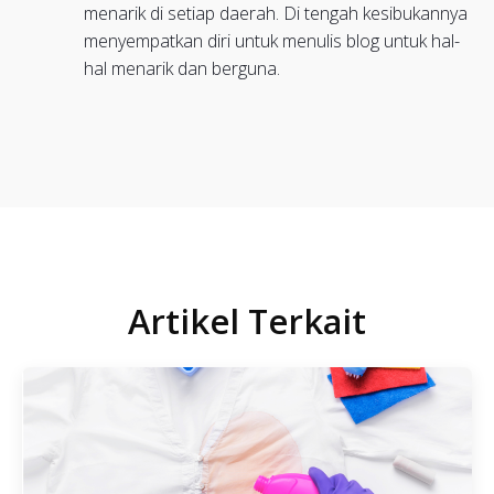
menarik di setiap daerah. Di tengah kesibukannya
menyempatkan diri untuk menulis blog untuk hal-
hal menarik dan berguna.
Artikel Terkait