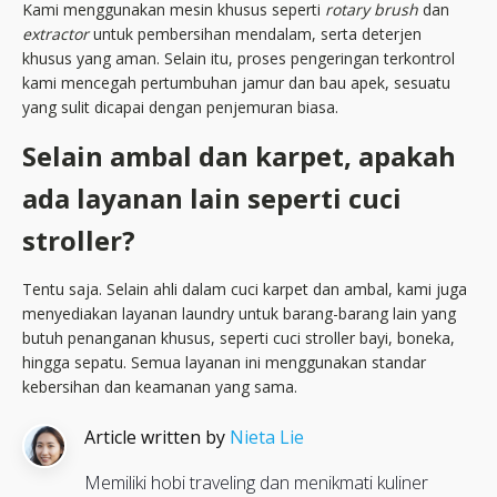
Kami menggunakan mesin khusus seperti
rotary brush
dan
extractor
untuk pembersihan mendalam, serta deterjen
khusus yang aman. Selain itu, proses pengeringan terkontrol
kami mencegah pertumbuhan jamur dan bau apek, sesuatu
yang sulit dicapai dengan penjemuran biasa.
Selain ambal dan karpet, apakah
ada layanan lain seperti cuci
stroller?
Tentu saja. Selain ahli dalam cuci karpet dan ambal, kami juga
menyediakan layanan laundry untuk barang-barang lain yang
butuh penanganan khusus, seperti cuci stroller bayi, boneka,
hingga sepatu. Semua layanan ini menggunakan standar
kebersihan dan keamanan yang sama.
Article written by
Nieta Lie
Memiliki hobi traveling dan menikmati kuliner