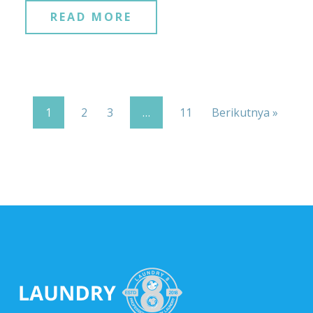
READ MORE
1
2
3
…
11
Berikutnya »